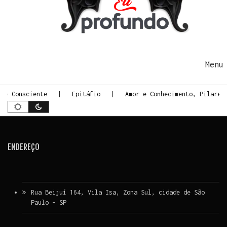
Ir para o conteúdo
Me
rte Consciente
Epitáfio
Amor e Conhecimento, Pilares
ENDEREÇO
Rua Beijuí 164, Vila Isa, Zona Sul, cidade de São
Paulo – SP