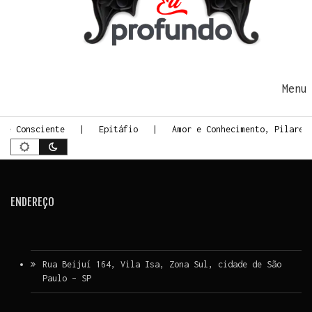
Ir para o conteúdo
Me
rte Consciente
Epitáfio
Amor e Conhecimento, Pilares
ENDEREÇO
Rua Beijuí 164, Vila Isa, Zona Sul, cidade de São
Paulo – SP