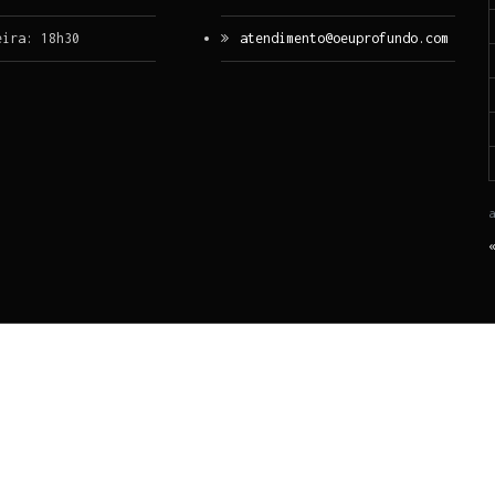
eira: 18h30
atendimento@oeuprofundo.com