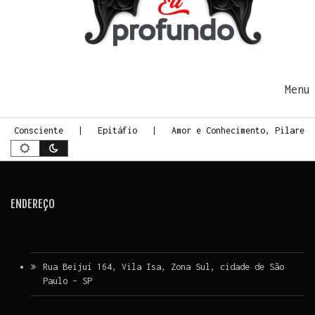
Ir para o conteúdo
Me
te Consciente
Epitáfio
Amor e Conhecimento, Pilares 
ENDEREÇO
Rua Beijuí 164, Vila Isa, Zona Sul, cidade de São
Paulo – SP