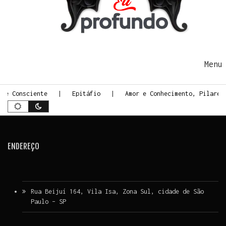
Ir para o conteúdo
Me
rte Consciente
Epitáfio
Amor e Conhecimento, Pilares
ENDEREÇO
Rua Beijuí 164, Vila Isa, Zona Sul, cidade de São
Paulo – SP