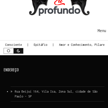
Ir para o conteúdo
Me
te Consciente
Epitáfio
Amor e Conhecimento, Pilares 
ENDEREÇO
Rua Beijuí 164, Vila Isa, Zona Sul, cidade de São
Paulo – SP